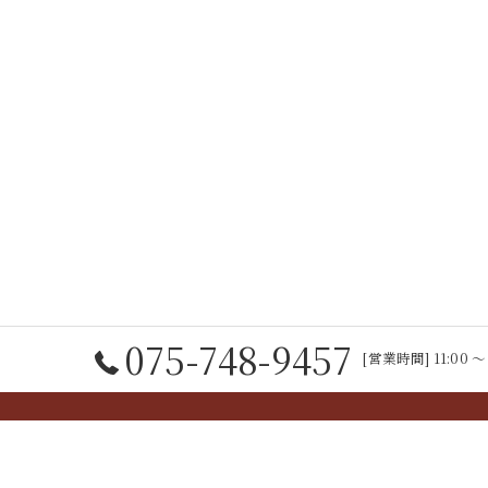
075-748-9457
[営業時間] 11:00 ～
ホーム
コンセプト
こだわりのお肉
アクセ