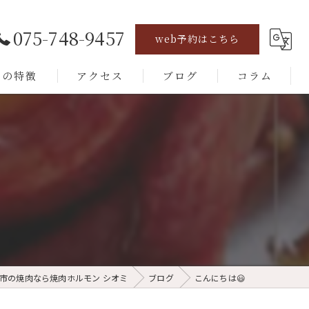
075-748-9457
web予約はこちら
店の特徴
アクセス
ブログ
コラム
チ
モン
ンター
ミリー
市の焼肉なら焼肉ホルモン シオミ
ブログ
こんにちは😃