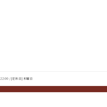
 22:00 / [定休日] 木曜日
メニュー
よくある質問
採用情報
当店の特徴
ランチ
ス
ブログ
コラム
口コミ
プライバシーポリシー
サイ