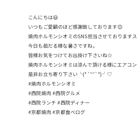
こんにちは😃
いつもご愛顧のほど感謝致しております😊
焼肉ホルモンシオミのSNS担当させておりますス
今日も茹だる様な暑さですね。
皆様お気をつけてお出掛け下さいね☆
焼肉ホルモンシオミは涼んで頂ける様にエアコン
是非お立ち寄り下さい╰(*´︶`*)╯♡
#焼肉ホルモンシオミ
#西院焼肉 #西院グルメ
#西院ランチ #西院ディナー
#京都焼肉 #京都食べログ