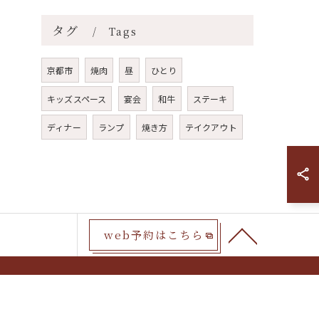
タグ
Tags
京都市
焼肉
昼
ひとり
キッズスペース
宴会
和牛
ステーキ
ディナー
ランプ
焼き方
テイクアウト
web予約はこちら
ホルモン
赤身
カウンター
ファミリー
トマップ