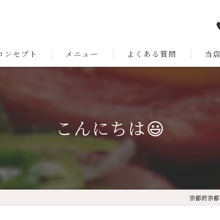
コンセプト
メニュー
よくある質問
当
だわりのお肉
ラン
ホル
こんにちは😃
赤身
カウ
ファ
京都府京都