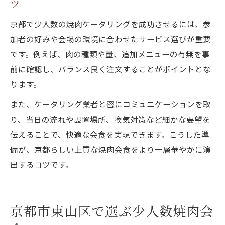
ツ
説
京都で少人数の焼肉ケータリングを成功させるには、参
京都ケータリング少人数焼肉選びのコツと
加者の好みや会場の環境に合わせたサービス選びが重要
は
です。例えば、肉の種類や量、追加メニューの有無を事
焼肉ケータリングで記念日や家族会食も特
前に確認し、バランス良く注文することがポイントとな
別に
ります。
ケータリング京都自宅少人数焼肉の魅力を
また、ケータリング業者と密にコミュニケーションを取
紹介
り、当日の流れや設置場所、換気対策など細かな要望を
焼肉とケータリング京都おしゃれ体験を両
伝えることで、快適な会食を実現できます。こうした準
立
備が、京都らしい上質な焼肉会食をより一層華やかに演
出するコツです。
京都市東山区で選ぶ少人数焼肉会