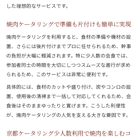
した理想的なサービスです。
立
会場手配が簡単な焼肉ケータリング術
焼肉ケータリングで準備も片付けも簡単に実現
焼肉ケータリングで会場準備が簡単になる
焼肉ケータリングを利用すると、食材の準備や機材の設
理由
置、さらには後片付けまでプロに任せられるため、幹事
ケータリング京都自宅利用で焼肉手配が
の負担が大幅に軽減されます。特に少人数の会食では、
楽々
参加者同士の時間を大切にしつつスムーズな進行が求め
焼肉ケータリングとは何か手配の流れを紹
られるため、このサービスは非常に便利です。
介
具体的には、食材のカットや盛り付け、炭やコンロの設
京都ケータリング少人数会場セッティング
置、使用後の清掃まで一括して対応してくれるため、会
術
食後はそのままゆったりと寛げます。こうした利便性
焼肉ケータリングで後片付けもスムーズに
が、焼肉ケータリングの人気を支える大きな要因です。
実現
少人数に最適な焼肉ケータリング体験
京都ケータリング少人数利用で焼肉を楽しむコ
焼肉ケータリング少人数利用のメリット解