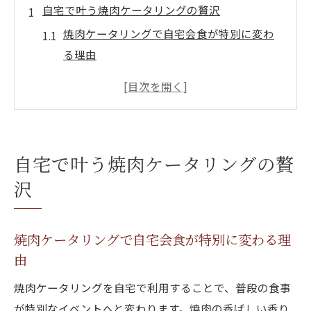
自宅で叶う焼肉ケータリングの贅沢
焼肉ケータリングで自宅会食が特別に変わ
る理由
ケータリング京都自宅で叶える焼肉の贅沢
体験
焼肉とケータリングとはの相性の良さを解
説
自宅で叶う焼肉ケータリングの贅
焼肉ケータリングで準備も片付けも簡単に
沢
実現
京都ケータリング少人数利用で焼肉を楽し
むコツ
焼肉ケータリングで自宅会食が特別に変わる理
京都市東山区で選ぶ少人数焼肉会食
由
焼肉ケータリングで少人数会食が叶うポイ
焼肉ケータリングを自宅で利用することで、普段の食事
ント
が特別なイベントへと変わります。焼肉の香ばしい香り