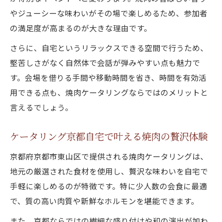
京都ケータリング少人数向け焼肉プランの
やジューシーな味わいがその場で楽しめるため、参加者
特徴
の満足度が高まるのが大きな理由です。
焼肉の出張バーベキュー京都活用術を紹介
さらに、自宅というリラックスできる空間で行うため、
ケータリング京都自宅利用で焼肉を楽しむ
堅苦しさがなく自然体で会話が弾みやすい点も魅力で
方法
す。会場を借りる手間や移動時間を省き、時間を有効活
焼肉ケータリングとは何か少人数会食で解
用できる点も、焼肉ケータリングならではのメリットと
説
言えるでしょう。
おしゃれな焼肉を楽しむケータリング活用法
ケータリング京都自宅で叶える焼肉の贅沢体験
焼肉ケータリングおしゃれ演出の具体例を
紹介
京都府京都市東山区で提供される焼肉ケータリングは、
ケータリング京都おしゃれな焼肉盛り付け
地元の厳選された食材を使用し、贅沢な味わいを自宅で
のコツ
手軽に楽しめるのが特徴です。特に少人数の会食に最適
で、質の高い肉質や新鮮なホルモンを堪能できます。
焼肉ケータリングで高級感を演出するポイ
ント
また、京都ならではの繊細な盛り付けや和の演出が加わ