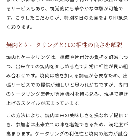
おしゃれ焼肉を叶えるケータリング京都の
るサービスもあり、視覚的にも華やかな体験が可能で
選び方
す。こうしたこだわりが、特別な日の会食をより印象深
ケータリング京都自宅でおしゃれ焼肉を楽
く彩ります。
しむ
焼肉とケータリングとはの相性の良さを解説
高級感あふれる焼肉演出の秘訣とは
焼肉ケータリング高級感を演出するサービ
焼肉とケータリングは、準備や片付けの負担を軽減しつ
ス選び
つ、出来立ての焼肉を楽しめる点で非常に相性が良い組
み合わせです。焼肉は熱を加える調理が必要なため、出
京都ケータリング高級焼肉の魅力を徹底解
張サービスでの提供が難しいと思われがちですが、専門
説
のケータリング業者が専用機材を持ち込み、現場で焼き
焼肉の盛り付けや器で高級感をアップする
上げるスタイルが広まっています。
方法
この方法により、焼肉本来の美味しさを損なわず提供で
ケータリング京都高級演出のための焼肉ポ
き、参加者は出来立ての味を堪能できるため、満足度が
イント
高まります。ケータリングの利便性と焼肉の魅力が融合
焼肉ケータリングでおしゃれと高級感を両