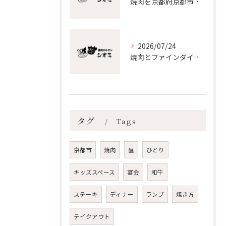
焼肉を京都府京都市北区流自家製調味料で味わう食体験と独自ダレの魅力徹底ガイド
2026/07/24
焼肉とファインダイニングの最前線で著名人エピソードや話題店の魅力を徹底解剖
タグ
Tags
京都市
焼肉
昼
ひとり
キッズスペース
宴会
和牛
ステーキ
ディナー
ランプ
焼き方
テイクアウト